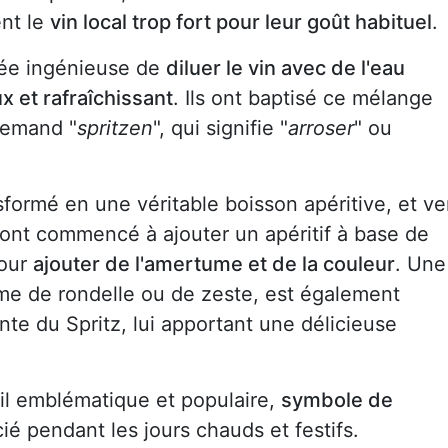
ent le
vin local trop fort pour leur goût habituel
.
idée ingénieuse de
diluer le vin avec de l'eau
x et rafraîchissant
. Ils ont baptisé ce mélange
lemand "
spritzen
", qui signifie "
arroser
" ou
nsformé en une véritable boisson apéritive, et ve
s ont commencé à ajouter un apéritif à base de
pour
ajouter de l'amertume et de la couleur
. Une
me de rondelle ou de zeste, est également
te du Spritz, lui apportant une délicieuse
ail emblématique et populaire,
symbole de
é pendant les jours chauds et festifs.