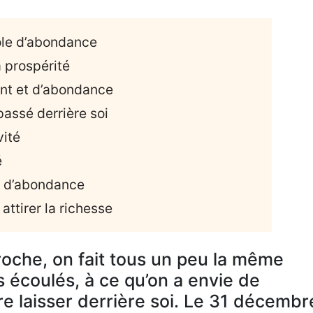
ole d’abondance
a prospérité
ent et d’abondance
passé derrière soi
vité
é
t d’abondance
attirer la richesse
roche, on fait tous un peu la même
 écoulés, à ce qu’on a envie de
re laisser derrière soi. Le 31 décembr