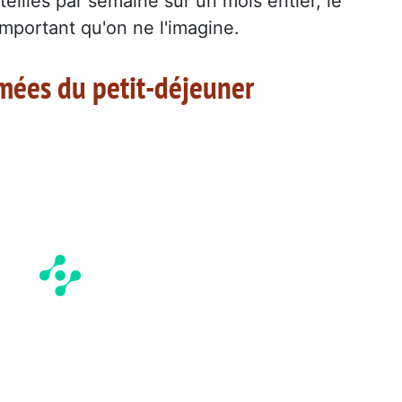
eilles par semaine sur un mois entier, le
important qu'on ne l'imagine.
rmées du petit-déjeuner