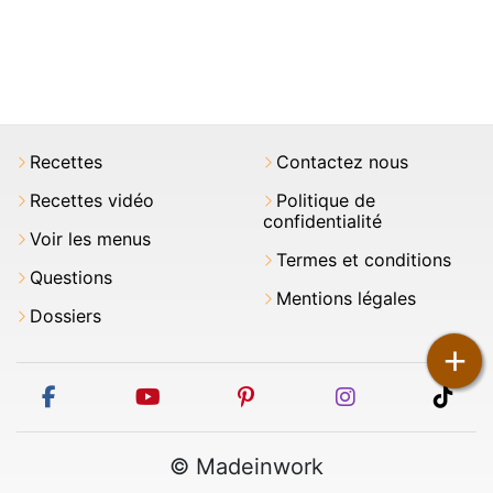
Recettes
Contactez nous
Recettes vidéo
Politique de
confidentialité
Voir les menus
Termes et conditions
Questions
Mentions légales
Dossiers
+
facebook
youtube
pinterest
instagram
tikt
© Madeinwork