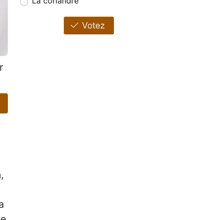
La coriandre
Votez
r
a
,
a
ce