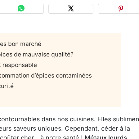
ces bon marché
ices de mauvaise qualité?
et responsable
nsommation d’épices contaminées
curité
contournables dans nos cuisines. Elles sublimen
eurs saveurs uniques. Cependant, céder à la
 coûter cher… à notre santé !
Métaux lourds,