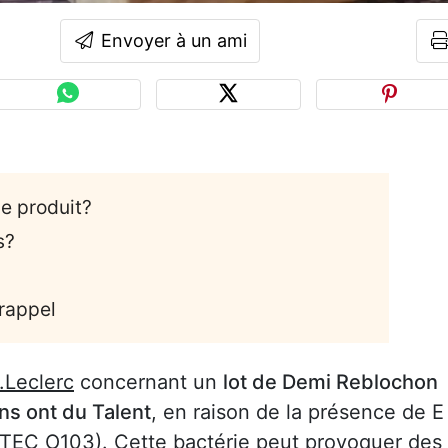
Envoyer à un ami
ce produit?
s?
 rappel
.Leclerc
concernant un
lot de Demi Reblochon
s ont du Talent
, en raison de la présence de E
TEC O103). Cette bactérie peut provoquer des