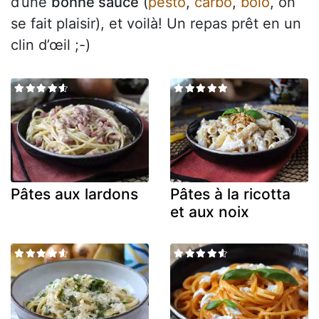
d’une
bonne sauce
(
pesto
,
carbo
,
bolo
, on
se fait plaisir), et voilà! Un repas prêt en un
clin d’œil ;-)
Pâtes aux lardons
Pâtes à la ricotta
et aux noix