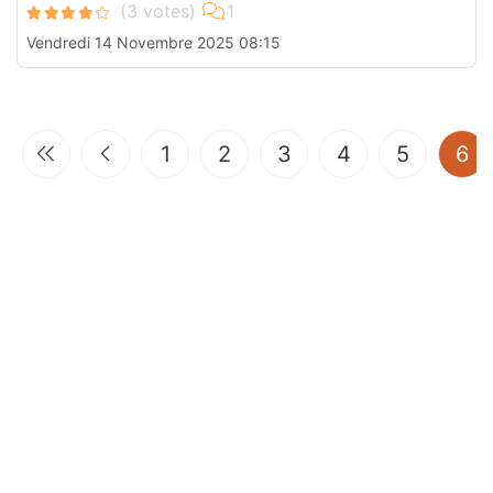
Vendredi 14 Novembre 2025 08:15
(c
1
2
3
4
5
6