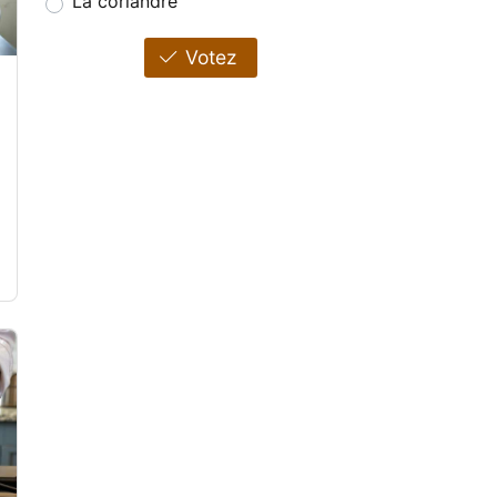
La coriandre
Votez