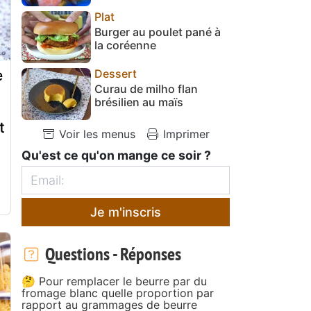
Plat
Burger au poulet pané à
la coréenne
e
Dessert
Curau de milho flan
brésilien au maïs
t
Voir les menus
Imprimer
Qu'est ce qu'on mange ce soir ?
Je m'inscris
Questions - Réponses
🤔 Pour remplacer le beurre par du
fromage blanc quelle proportion par
rapport au grammages de beurre