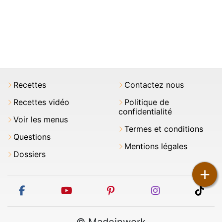
Recettes
Contactez nous
Recettes vidéo
Politique de
confidentialité
Voir les menus
Termes et conditions
Questions
Mentions légales
Dossiers
+
facebook
youtube
pinterest
instagram
tikt
© Madeinwork