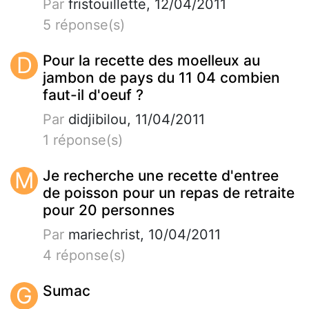
Par
fristouillette, 12/04/2011
5 réponse(s)
D
Pour la recette des moelleux au
jambon de pays du 11 04 combien
faut-il d'oeuf ?
Par
didjibilou, 11/04/2011
1 réponse(s)
M
Je recherche une recette d'entree
de poisson pour un repas de retraite
pour 20 personnes
Par
mariechrist, 10/04/2011
4 réponse(s)
G
Sumac