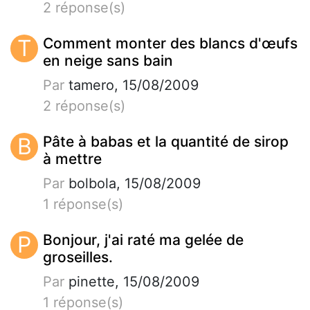
2 réponse(s)
T
Comment monter des blancs d'œufs
en neige sans bain
Par
tamero, 15/08/2009
2 réponse(s)
B
Pâte à babas et la quantité de sirop
à mettre
Par
bolbola, 15/08/2009
1 réponse(s)
P
Bonjour, j'ai raté ma gelée de
groseilles.
Par
pinette, 15/08/2009
1 réponse(s)