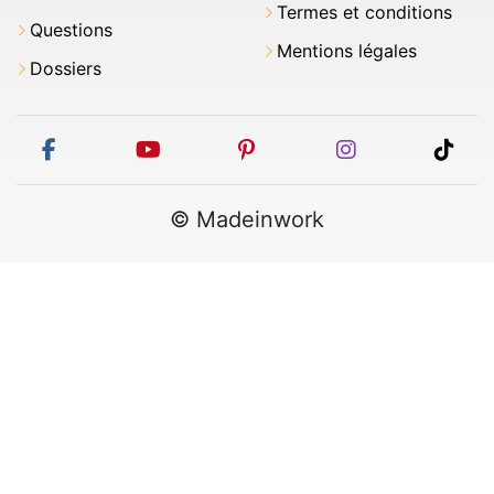
Termes et conditions
Questions
Mentions légales
Dossiers
facebook
youtube
pinterest
instagram
tikt
© Madeinwork