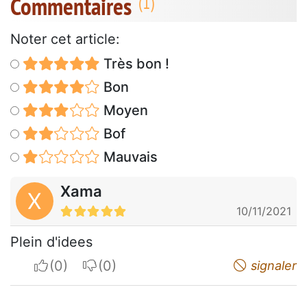
Commentaires
Noter cet article:
Très bon !
Bon
Moyen
Bof
Mauvais
Xama
X
10/11/2021
Plein d'idees
I apreciate
I do not appreciate
signaler