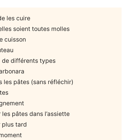
de les cuire
’elles soient toutes molles
de cuisson
uteau
 de différents types
carbonara
 les pâtes (sans réfléchir)
tes
agnement
r les pâtes dans l’assiette
 plus tard
r moment