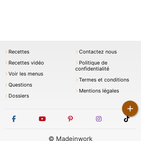
Recettes
Contactez nous
Recettes vidéo
Politique de
confidentialité
Voir les menus
Termes et conditions
Questions
Mentions légales
Dossiers
+
facebook
youtube
pinterest
instagram
tikt
© Madeinwork