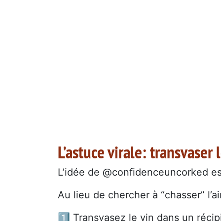
L’astuce virale: transvaser 
L’idée de @confidenceuncorked est b
Au lieu de chercher à “chasser” l’air
1️⃣ Transvasez le vin dans un récip