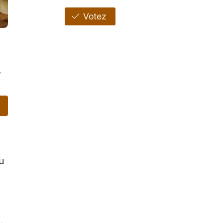
Votez
,
u
.