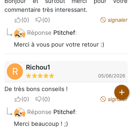
Bonjour et surtout merci pour votre
commentaire très interessant.
I apreciate
I do not appreciate
signaler
Réponse
Ptitchef
:
Merci à vous pour votre retour :)
Richou1
R
05/06/2026
De très bons conseils !
+
I apreciate
I do not appreciate
signaler
Réponse
Ptitchef
:
Merci beaucoup ! ;)