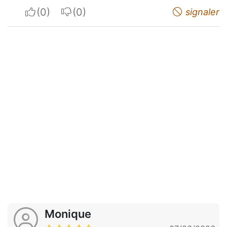
I apreciate
I do not appreciate
signaler
Monique