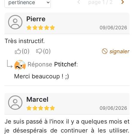
page
1
/
2
Pierre
09/06/2026
Très instructif.
I apreciate
I do not appreciate
signaler
Réponse
Ptitchef
:
Merci beaucoup ! ;)
Marcel
09/06/2026
Je suis passé à l'inox il y a quelques mois et
je désespérais de continuer à les utiliser.