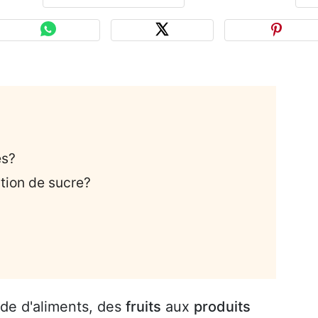
és?
ion de sucre?
ude d'aliments, des
fruits
aux
produits