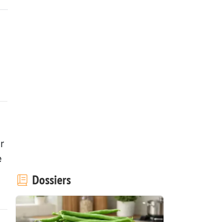
r
e
Dossiers