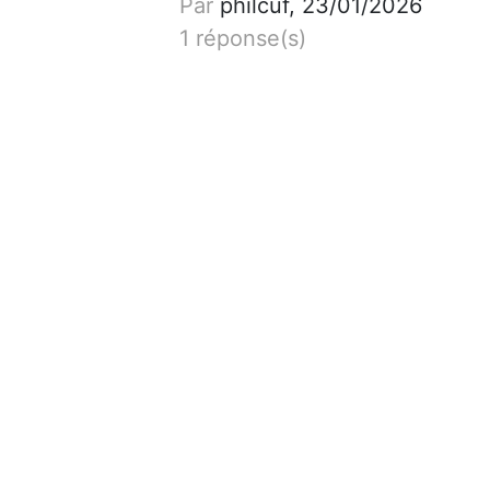
Par
philcuf, 23/01/2026
1 réponse(s)