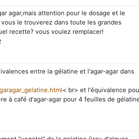
ar agar,mais attention pour le dosage et le
e vous le trouverez dans toute les grandes
uel recette? vous voulez remplacer!
2
valences entre la gélatine et l'agar-agar dans
/agaragar_gelatine.html
< br> et l'équivalence pou
ère à café d'agar-agar pour 4 feuilles de gélatin
ement "vegetal" de la gelatine (issu d'algues,