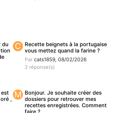
r du
C
Recette beignets à la portugaise
tion
vous mettez quand la farine ?
de
Par
cats1859, 08/02/2026
2 réponse(s)
 est
M
Bonjour. Je souhaite créer des
noré ,
dossiers pour retrouver mes
recettes enregistrées. Comment
faire ?