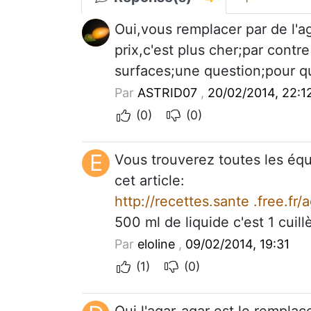
Oui,vous remplacer par de l'ag
prix,c'est plus cher;par contr
surfaces;une question;pour q
Par
ASTRID07
,
20/02/2014, 22:1
(0)
(0)
E
Vous trouverez toutes les équi
cet article:
http://recettes.sante .free.fr
500 ml de liquide c'est 1 cuill
Par
eloline
,
09/02/2014, 19:31
(1)
(0)
Oui l'agar-agar est le remplac