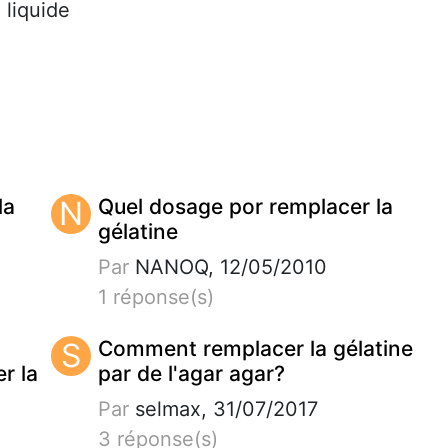
 liquide
la
N
Quel dosage por remplacer la
gélatine
Par
NANOQ, 12/05/2010
1 réponse(s)
S
Comment remplacer la gélatine
r la
par de l'agar agar?
Par
selmax, 31/07/2017
3 réponse(s)