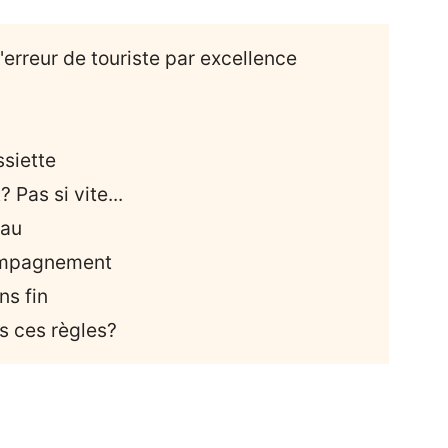
'erreur de touriste par excellence
siette
 Pas si vite...
eau
compagnement
ns fin
es ces règles?