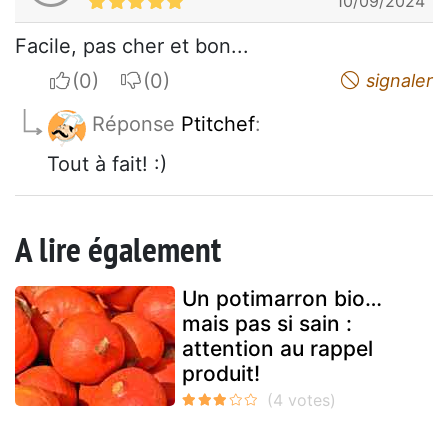
10/09/2024
Facile, pas cher et bon...
I apreciate
I do not appreciate
signaler
Réponse
Ptitchef
:
Tout à fait! :)
A lire également
Un potimarron bio…
mais pas si sain :
attention au rappel
produit!