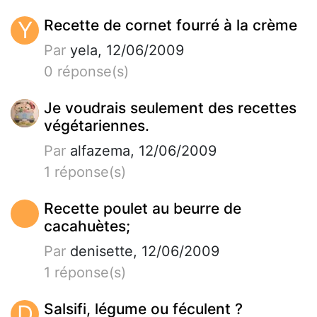
Y
Recette de cornet fourré à la crème
Par
yela, 12/06/2009
0 réponse(s)
Je voudrais seulement des recettes
végétariennes.
Par
alfazema, 12/06/2009
1 réponse(s)
Recette poulet au beurre de
cacahuètes;
Par
denisette, 12/06/2009
1 réponse(s)
D
Salsifi, légume ou féculent ?