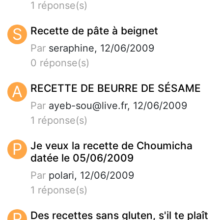
1 réponse(s)
S
Recette de pâte à beignet
Par
seraphine, 12/06/2009
0 réponse(s)
A
RECETTE DE BEURRE DE SÉSAME
Par
ayeb-sou@live.fr
, 12/06/2009
1 réponse(s)
P
Je veux la recette de Choumicha
datée le 05/06/2009
Par
polari, 12/06/2009
1 réponse(s)
P
Des recettes sans gluten, s'il te plaît