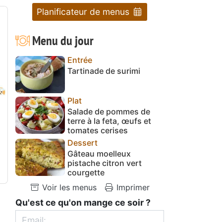
Planificateur de menus
Menu du jour
Entrée
Tartinade de surimi
Plat
Salade de pommes de
terre à la feta, œufs et
tomates cerises
Dessert
Gâteau moelleux
pistache citron vert
courgette
Voir les menus
Imprimer
Qu'est ce qu'on mange ce soir ?