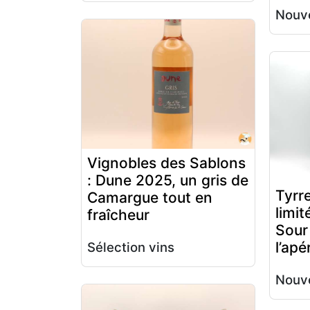
Nouve
Vignobles des Sablons
: Dune 2025, un gris de
Tyrre
Camargue tout en
limi
fraîcheur
Sour
l’apé
Sélection vins
Nouve