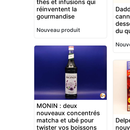
thés et infusions qui
réinventent la
Dadd
gourmandise
cann
dess
Nouveau produit
du q
Nouve
MONIN : deux
nouveaux concentrés
matcha et ubé pour
Delp
twister vos boissons
nouv