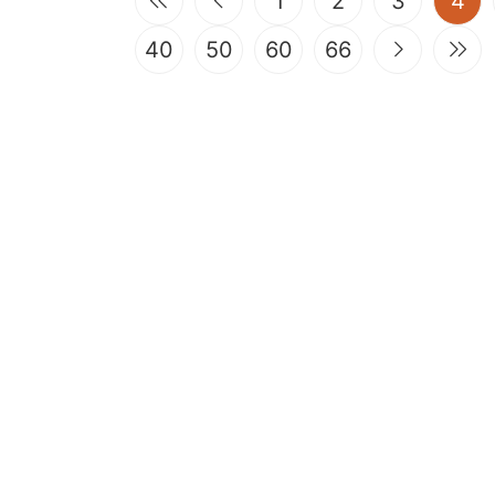
(cu
1
2
3
4
40
50
60
66