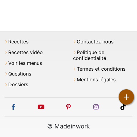
Recettes
Contactez nous
Recettes vidéo
Politique de
confidentialité
Voir les menus
Termes et conditions
Questions
Mentions légales
Dossiers
+
facebook
youtube
pinterest
instagram
tikt
© Madeinwork