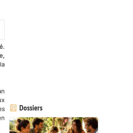
é
.
e,
la
an
ux
Dossiers
es
en