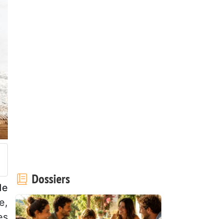
Dossiers
de
e,
es