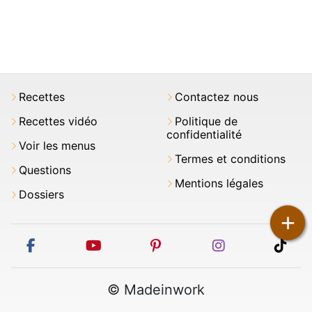
Recettes
Contactez nous
Recettes vidéo
Politique de
confidentialité
Voir les menus
Termes et conditions
Questions
Mentions légales
Dossiers
+
facebook
youtube
pinterest
instagram
tikt
© Madeinwork