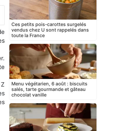
Ces petits pois-carottes surgelés
vendus chez U sont rappelés dans
de
toute la France
es
r.
te
Menu végétarien, 6 août : biscuits
 Z
salés, tarte gourmande et gâteau
es
chocolat vanille
es