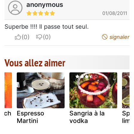
anonymous
01/08/2011
Superbe !!!! Il passe tout seul.
I apreciate
I do not appreciate
signaler
Vous allez aimer
ench
Espresso
Sangria à la
Spri
Martini
vodka
lim