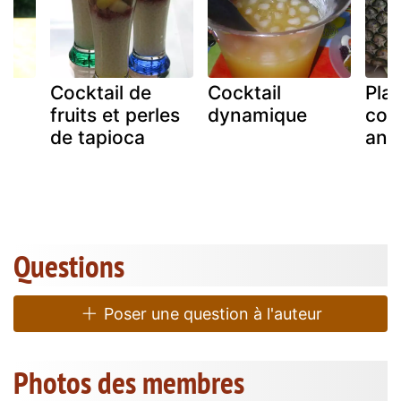
n
Cocktail de
Cocktail
Plan
fruits et perles
dynamique
cock
de tapioca
anti
Questions
Poser une question à l'auteur
Photos des membres