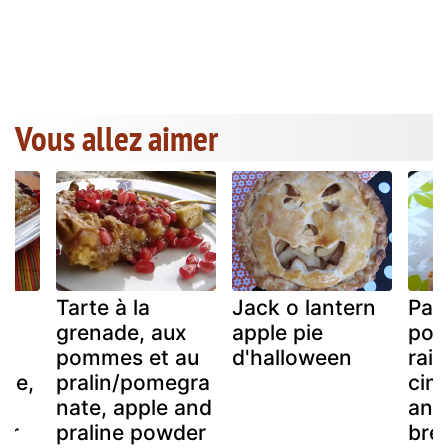
Vous allez aimer
Tarte à la
Jack o lantern
Pai
grenade, aux
apple pie
pom
pommes et au
d'halloween
rais
ple,
pralin/pomegra
cin
nate, apple and
and
er
praline powder
bre