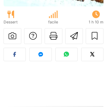
Dessert
facile
1 h 10 m
Poser une question
Imprimer cet
Envoyer
Publier votre photo de cet