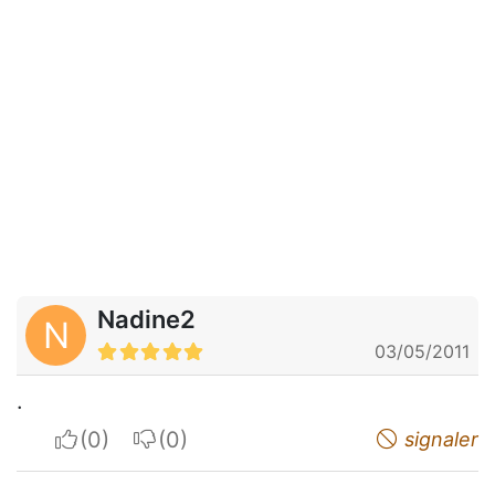
Nadine2
N
03/05/2011
.
I apreciate
I do not appreciate
signaler