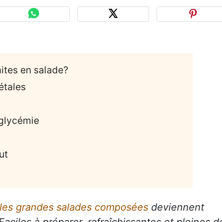
aites en salade?
étales
 glycémie
ut
les grandes salades composées
deviennent
Faciles à préparer, rafraîchissantes et pleines d