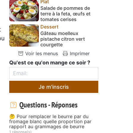
Plat
Salade de pommes de
terre à la feta, œufs et
tomates cerises
Dessert
t
Gâteau moelleux
ou
pistache citron vert
courgette
Voir les menus
Imprimer
Qu'est ce qu'on mange ce soir ?
Je m'inscris
Questions - Réponses
🤔 Pour remplacer le beurre par du
fromage blanc quelle proportion par
rapport au grammages de beurre
1 réponse(s)