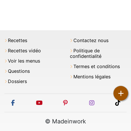
Recettes
Contactez nous
Recettes vidéo
Politique de
confidentialité
Voir les menus
Termes et conditions
Questions
Mentions légales
Dossiers
+
facebook
youtube
pinterest
instagram
tikt
© Madeinwork