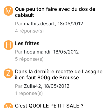
M
Que peu ton faire avec du dos de
cabiault
Par
mathis.desart, 18/05/2012
4 réponse(s)
H
Les frittes
Par
hoda mahdi, 18/05/2012
5 réponse(s)
Z
Dans la dernière recette de Lasagne
il en faut 800g de Brousse
Par
Zulla42, 18/05/2012
1 réponse(s)
M
C'est QUOI LE PETIT SALE ?