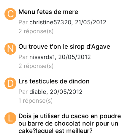
C
Menu fetes de mere
Par
christine57320, 21/05/2012
2 réponse(s)
N
Ou trouve t'on le sirop d'Agave
Par
nissarda1, 20/05/2012
2 réponse(s)
D
Lrs testicules de dindon
Par
diable, 20/05/2012
1 réponse(s)
L
Dois je utiliser du cacao en poudre
ou barre de chocolat noir pour un
cake?lequel est meilleur?