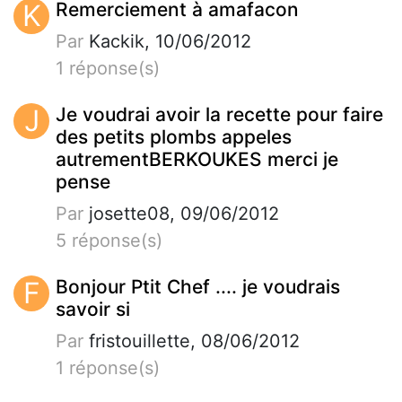
K
Remerciement à amafacon
Par
Kackik, 10/06/2012
1 réponse(s)
J
Je voudrai avoir la recette pour faire
des petits plombs appeles
autrementBERKOUKES merci je
pense
Par
josette08, 09/06/2012
5 réponse(s)
F
Bonjour Ptit Chef .... je voudrais
savoir si
Par
fristouillette, 08/06/2012
1 réponse(s)