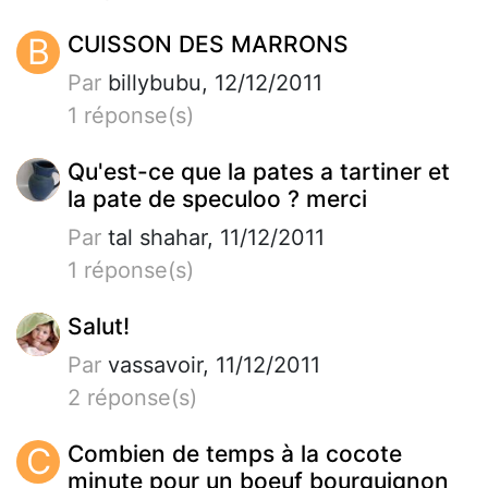
B
CUISSON DES MARRONS
Par
billybubu, 12/12/2011
1 réponse(s)
Qu'est-ce que la pates a tartiner et
la pate de speculoo ? merci
Par
tal shahar, 11/12/2011
1 réponse(s)
Salut!
Par
vassavoir, 11/12/2011
2 réponse(s)
C
Combien de temps à la cocote
minute pour un boeuf bourguignon