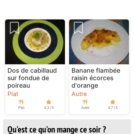
Dos de cabillaud
Banane flambée
sur fondue de
raisin écorces
poireau
d'orange
Plat
Autre
Plat
4.3 / 5
Autre
4.7 / 5
Qu'est ce qu'on mange ce soir ?