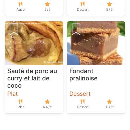
Autre
5 / 5
Dessert
5 / 5
Sauté de porc au
Fondant
curry et lait de
pralinoise
coco
Plat
Dessert
Plat
4.4 / 5
Dessert
3.3 / 5