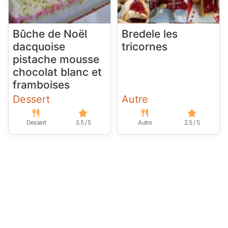
Bûche de Noël
Bredele les
dacquoise
tricornes
pistache mousse
chocolat blanc et
framboises
Dessert
Autre
Dessert
3.5 / 5
Autre
2.5 / 5