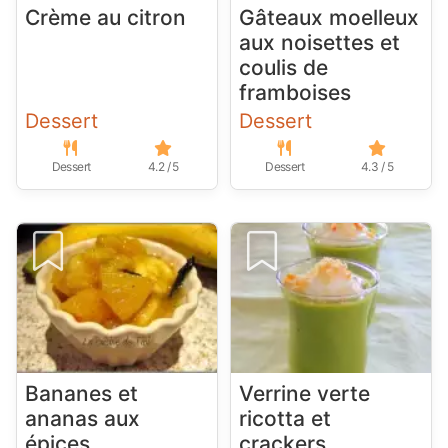
Crème au citron
Gâteaux moelleux
aux noisettes et
coulis de
framboises
Dessert
Dessert
Dessert
4.2 / 5
Dessert
4.3 / 5
Bananes et
Verrine verte
ananas aux
ricotta et
épices
crackers