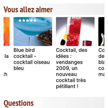
Vous allez aimer
Blue bird
Cocktail, des
Coc
c la
cocktail -
idées :
de t
cocktail oiseau
vendanges
blan
bleu
2009, un
coc
ench
nouveau
mar
cocktail très
pétillant !
Questions