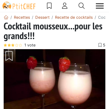
Recettes
Dessert
Recette de cocktails
Cockt
Cocktail mousseux...pour les
grands!!!