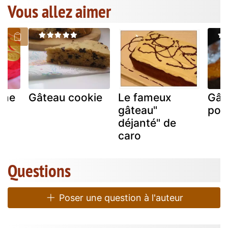
Vous allez aimer
nne
Gâteau cookie
Le fameux
Gât
"
gâteau"
pot
déjanté" de
caro
Questions
Poser une question à l'auteur