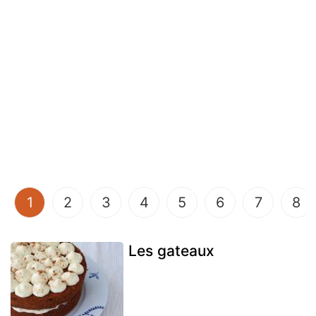
(current)
1
2
3
4
5
6
7
8
Les gateaux