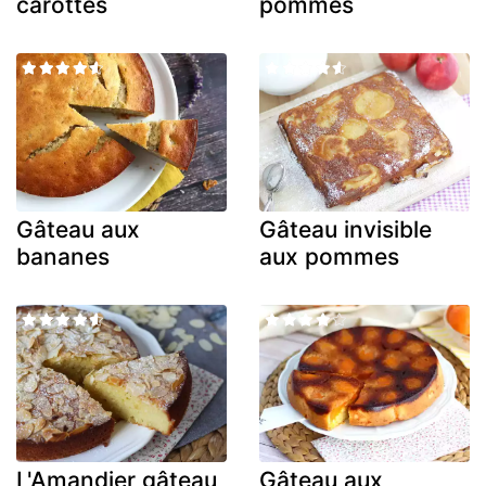
carottes
pommes
Gâteau aux
Gâteau invisible
bananes
aux pommes
L'Amandier gâteau
Gâteau aux