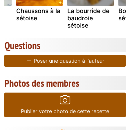
Chaussons à la
La bourride de
Bour
sétoise
baudroie
sét
sétoise
Questions
Poser une question à l'auteur
Photos des membres
Publier votre photo de cette recette