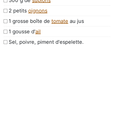
500 g de
supions
2 petits
oignons
1 grosse boîte de
tomate
au jus
1 gousse d'
ail
Sel, poivre, piment d'espelette.