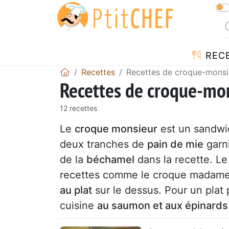
REC
Recettes
Recettes de croque-monsie
Recettes de croque-mon
12 recettes
Le
croque monsieur
est un sandwic
deux tranches de
pain de mie
garn
de la
béchamel
dans la recette. L
recettes comme le croque madame
au plat
sur le dessus. Pour un plat
cuisine
au saumon et aux épinards