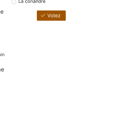
La coriandre
ue
Votez
in
he