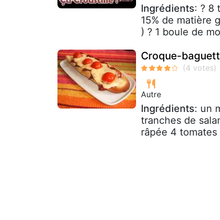
Ingrédients
: ? 8
15% de matière gr
) ? 1 boule de moz
Croque-baguette
Autre
Ingrédients
: un 
tranches de sal
râpée 4 tomates