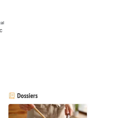
al
c
Dossiers