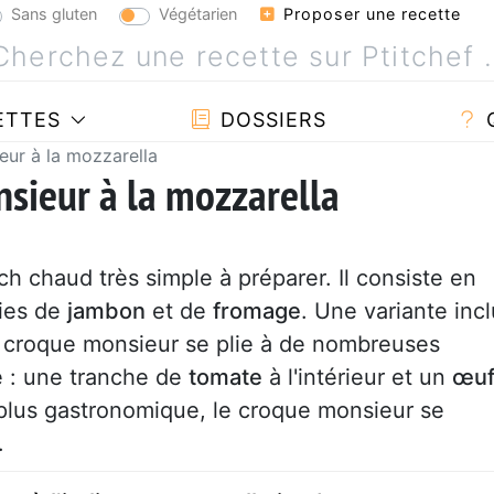
Sans gluten
Végétarien
Proposer une recette
ETTES
DOSSIERS
ur à la mozzarella
sieur à la mozzarella
h chaud très simple à préparer. Il consiste en
ies de
jambon
et de
fromage
. Une variante incl
e croque monsieur se plie à de nombreuses
 : une tranche de
tomate
à l'intérieur et un
œu
 plus gastronomique, le croque monsieur se
.