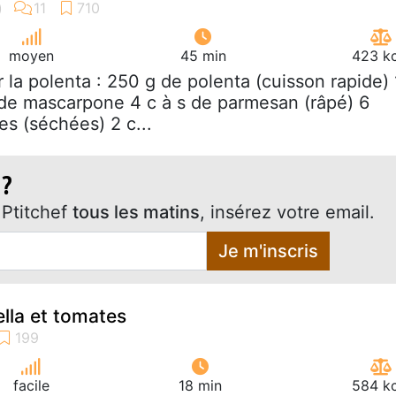
moyen
45 min
423 kc
r la polenta : 250 g de polenta (cuisson rapide) 
g de mascarpone 4 c à s de parmesan (râpé) 6
es (séchées) 2 c...
 ?
Ptitchef
tous les matins
, insérez votre email.
Je m'inscris
lla et tomates
facile
18 min
584 kc