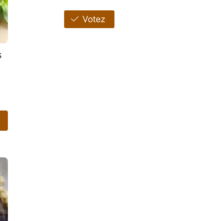
Votez
s