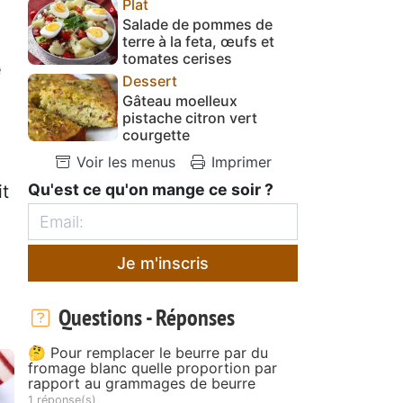
Plat
Salade de pommes de
terre à la feta, œufs et
tomates cerises
é
Dessert
Gâteau moelleux
pistache citron vert
courgette
Voir les menus
Imprimer
Qu'est ce qu'on mange ce soir ?
it
Je m'inscris
Questions - Réponses
🤔 Pour remplacer le beurre par du
fromage blanc quelle proportion par
rapport au grammages de beurre
1 réponse(s)