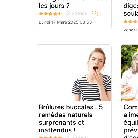
les jours ?
dige
soul
Lundi 17 Mars 2025 08:58
Vendre
Brûlures buccales : 5
Com
remèdes naturels
alim
surprenants et
équi
inattendus !
prév
d'ac