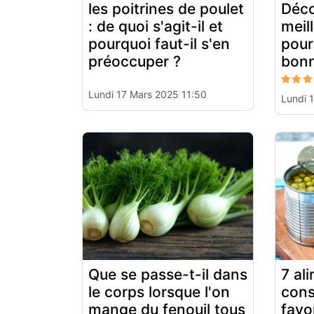
les poitrines de poulet
Déco
: de quoi s'agit-il et
meil
pourquoi faut-il s'en
pour
préoccuper ?
bonn
Lundi 17 Mars 2025 11:50
Lundi 
Que se passe-t-il dans
7 al
le corps lorsque l'on
cons
mange du fenouil tous
favo