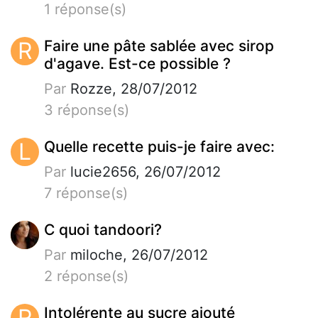
1 réponse(s)
R
Faire une pâte sablée avec sirop
d'agave. Est-ce possible ?
Par
Rozze, 28/07/2012
3 réponse(s)
L
Quelle recette puis-je faire avec:
Par
lucie2656, 26/07/2012
7 réponse(s)
C quoi tandoori?
Par
miloche, 26/07/2012
2 réponse(s)
R
Intolérente au sucre ajouté