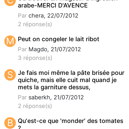
C
arabe-MERCI D'AVENCE
Par
chera, 22/07/2012
2 réponse(s)
M
Peut on congeler le lait ribot
Par
Magdo, 21/07/2012
3 réponse(s)
S
Je fais moi même la pâte brisée pour
quiche, mais elle cuit mal quand je
mets la garniture dessus,
Par
saberkh, 21/07/2012
2 réponse(s)
B
Qu'est-ce que 'monder' des tomates
?