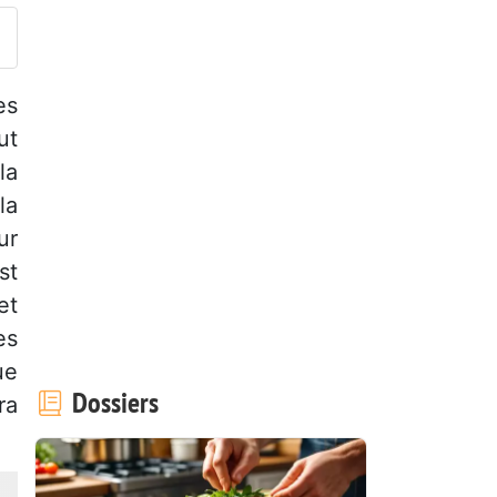
es
ut
la
la
ur
st
et
es
ue
Dossiers
ra