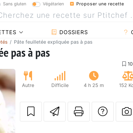
Sans gluten
Végétarien
Proposer une recette
ETTES
DOSSIERS
etés
Pâte feuilletée expliquée pas à pas
ée pas à pas
Autre
Difficile
4 h 25 m
152 K
Envoyer cette r
Imprimer c
Poser
Suivant
P