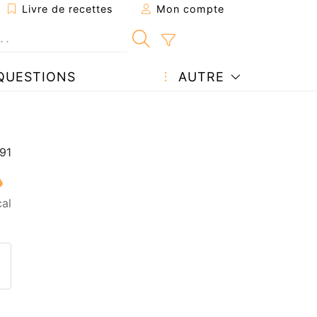
Livre de recettes
Mon compte
QUESTIONS
AUTRE
cal
ecette à un ami
ette page
 une question à l'auteur
ublier votre photo de cette r