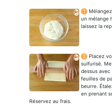
Mélangez l
un mélange h
laissez la r
Placez vo
sulfurisé. Me
dessus avec v
feuilles de p
beurre. Étale
en prenant so
Réservez au frais.